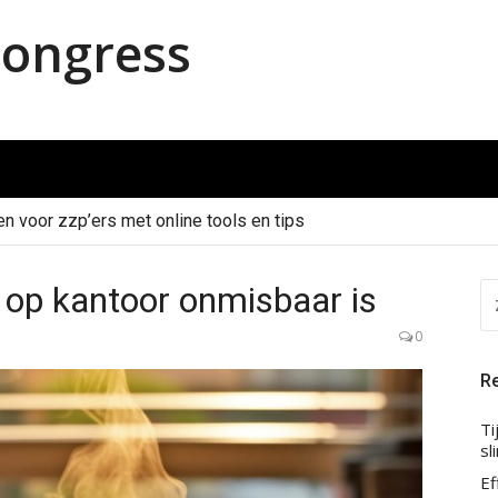
ongress
en voor zzp’ers met online tools en tips
op kantoor onmisbaar is
Z
NA
0
Re
Ti
sl
Ef