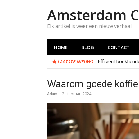
Naar
Amsterdam C
de
inhoud
springen
Elk artikel is weer een nieuw verhaal
HOME
BLOG
CONTACT
LAATSTE NIEUWS:
Efficiënt boekhoud
Waarom goede koffie 
Adam
21 februari 2024