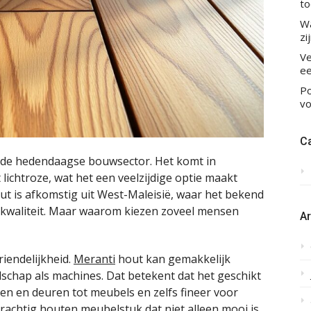
to
Wa
zi
Ve
ee
Po
vo
C
n de hedendaagse bouwsector. Het komt in
 lichtroze, wat het een veelzijdige optie maakt
ut is afkomstig uit West-Maleisië, waar het bekend
de kwaliteit. Maar waarom kiezen zoveel mensen
A
riendelijkheid.
Meranti
hout kan gemakkelijk
hap als machines. Dat betekent dat het geschikt
jnen en deuren tot meubels en zelfs fineer voor
 prachtig houten meubelstuk dat niet alleen mooi is