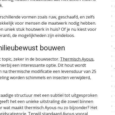
k.
rschillende vormen zoals ruw, geschaafd, en zelfs
trekkelijk voor mensen die maatwerk nodig hebben.
geen uniek stuk houtwerk in huis? Of je nu kiest voor
ranti, de mogelijkheden zijn eindeloos.
milieubewust bouwen
topic, zeker in de bouwsector.
Thermisch Ayous
,
ierbij een interessante optie. Dit hout wordt
n na thermische modificatie een levensduur van 25
eling worden schimmels en insecten verwijderd,
raadige structuur met een subtiel tot uitgesproken
 geeft het een unieke uitstraling die zowel binnen
aar wat maakt thermisch Ayous nu zo bijzonder? Het
idscategorie. Terwijl standaard Ayous vooral