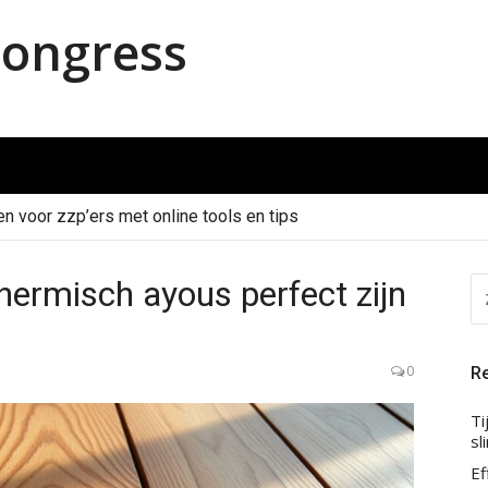
ongress
en voor zzp’ers met online tools en tips
ermisch ayous perfect zijn
Z
NA
0
Re
Ti
sl
Ef