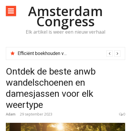
Naar
Amsterdam
de
Congress
inhoud
springen
Elk artikel is weer een nieuw verhaal
Efficiënt boekhouden voor zzp’ers met online tools en tips
Ontdek de beste anwb
wandelschoenen en
damesjassen voor elk
weertype
Adam
29 september 2023
0