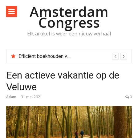
Naar
Amsterdam
de
Congress
inhoud
springen
Elk artikel is weer een nieuw verhaal
Efficiënt boekhouden voor zzp’ers met online tools en tips
Een actieve vakantie op de
Veluwe
Adam
31 mei 2021
0