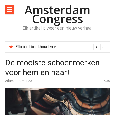
Naar
Amsterdam
de
Congress
inhoud
springen
Elk artikel is weer een nieuw verhaal
Efficiënt boekhouden voor zzp’ers met online tools en tips
De mooiste schoenmerken
voor hem en haar!
Adam
10 mei 2021
0